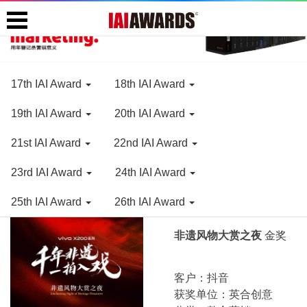
17th IAI Award
18th IAI Award
19th IAI Award
20th IAI Award
21st IAI Award
22nd IAI Award
23rd IAI Award
24th IAI Award
25th IAI Award
26th IAl Award
非遗风物大赏之夜
金奖
客户：抖音
获奖单位：英合创意