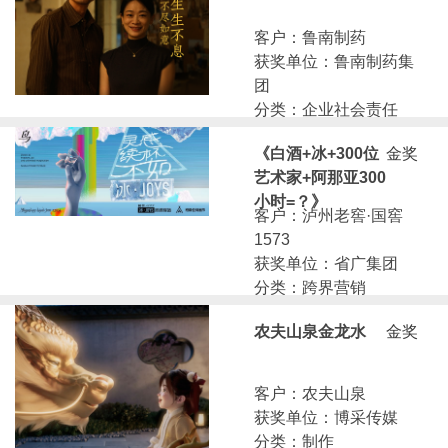
客户：鲁南制药
获奖单位：鲁南制药集
团
分类：企业社会责任
《白酒+冰+300位
金奖
艺术家+阿那亚300
小时=？》
客户：泸州老窖·国窖
1573
获奖单位：省广集团
分类：跨界营销
农夫山泉金龙水
金奖
客户：农夫山泉
获奖单位：博采传媒
分类：制作