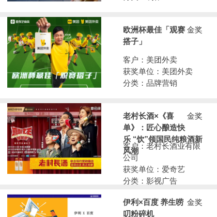
欧洲杯最佳「观赛
金奖
搭子」
客户：美团外卖
获奖单位：美团外卖
分类：品牌营销
老村长酒×《喜
金奖
单》：匠心酿造快
乐 “饮”领国民纯粮酒新
客户：老村长酒业有限
风潮
公司
获奖单位：爱奇艺
分类：影视广告
伊利×百度 养生唠
金奖
叨粉碎机