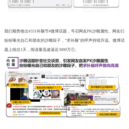
我们顺势推出
#331
补脑节
#
微博话题，号召网友
PK
沙雕属性。网友们
纷纷曝光自己和朋友的沙雕段子，“求补脑”的呼声持续升温。微博话
题上线仅
1
天，阅读量迅速逼近
3000
万①。