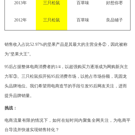
2013
年
三只松鼠
百草味
好想你枣
2012
年
三只松鼠
百草味
良品铺子
销售收入占比52.97%的坚果产品是其最大的主营业务②，因此被称
为“坚果大王”。
95
后占据整体电商消费者的1/4，以超强购买力逐渐成为网购新兴主
力军③。三只松鼠拟开拓95后消费市场，以抢占市场份额，巩固龙
头品牌地位。我们希望用电商造节的手段引发95后网友关注，进而
提升品牌销量。
挑战：
电商流量有限的情况下，如何在短时间内聚集全网关注，为电商平
台导流并快速实现销售转化？