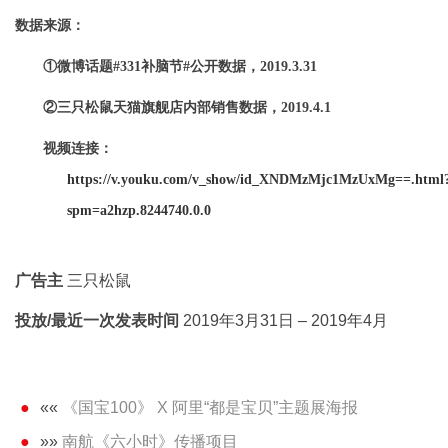
数据来源：
①
微博话题
#331
补脑节
#
公开数据，
2019.3.31
②
三只松鼠天猫旗舰店内部销售数据，
2019.4.1
视频连接：
https://v.youku.com/v_show/id_XNDMzMjc1MzUxMg==.html
spm=a2hzp.8244740.0.0
广告主
三只松鼠
投放/最近一次发表时间
2019年3月31日 – 2019年4月
««
《国宝100》 X 阿里“都是宝贝”主题展海报
»»
南航《六小时》传播项目