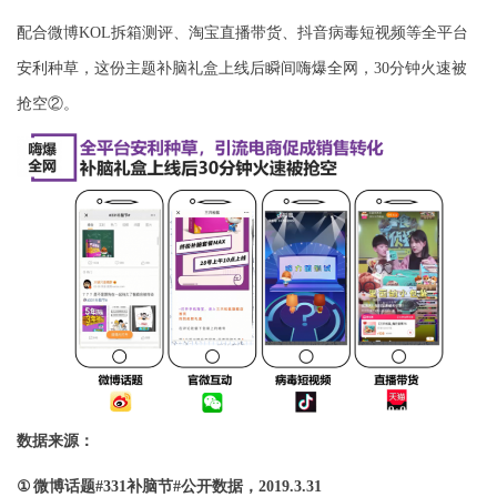
配合微博
KOL
拆箱测评、淘宝直播带货、抖音病毒短视频等全平台
安利种草，这份主题补脑礼盒上线后瞬间嗨爆全网，
30
分钟火速被
抢空②。
数据来源：
①
微博话题
#331
补脑节
#
公开数据，
2019.3.31