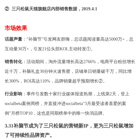
② 三只松鼠天猫旗舰店内部销售数据，
2019.4.1
市场效果
话题声量
：“补脑节”引发网友群嗨，总话题阅读量高达
5000
万
+
，总
互动量
30
万
+
，引发
21
位头部
KOL
主动转发①。
销售转化
：活动期间，淘外流量增长高达
2766%
，电商平台粉丝增长
近十万，补脑礼盒
30
分钟火速售罄，店铺单日销量破千万，同比增
长
300%
，
ROI
高达
110%
，品牌销量超乎预期增长②。
行业影响
：事件引发数十家行业媒体报道热潮，上线第
2
天，登上
socialbeta
案例周榜，并直接冲进
socialbeta
“
3
月最受读者喜爱的案
例”月榜
TOP10
，这也是同期榜单中的唯一快消品牌。
3.31
补脑节成为了三只松鼠的营销新
IP
，更为三只松鼠增加
了可持续性品牌资产。