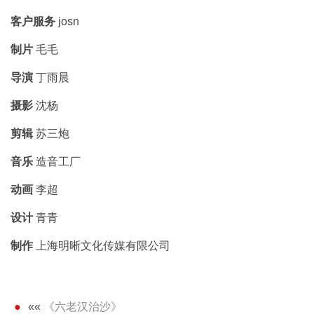
客户服务
josn
制片
毛毛
导演
丁雨晨
摄影
沈杨
剪辑
苏三炮
音乐
造音工厂
动画
李超
设计
青青
制作
上海明晰文化传媒有限公司
««
《六老汉治沙》