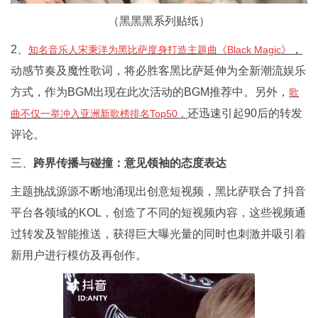
（黑黑黑系列贴纸）
2、
，
知名音乐人宋秉洋为黑比萨度身打造主题曲《
Black Magic
》
动感节奏及魔性歌词，将必胜客黑比萨延伸为全新潮流娱乐
方式，作为BGM出现在此次活动的BGM推荐中。另外，
歌
还迅速引起90后的转发
曲不仅一举冲入亚洲新歌榜排名
Top50
，
评论。
三、
跨界传播与碰撞：意见领袖的态度表达
主题挑战源源不断地涌现出创意短视频，黑比萨联合了抖音
平台各领域的KOL，创造了不同的短视频内容，这些视频通
过转发及智能推送，获得巨大曝光量的同时也刺激并吸引着
新用户进行模仿及再创作。