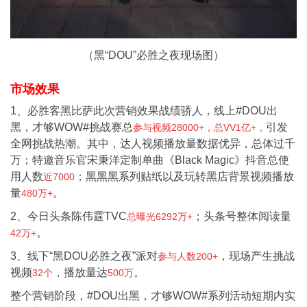
（黑“DOU”必胜之夜现场图）
市场效果
1、必胜客黑比萨此次营销效果战绩骄人，线上#DOU出
黑，才够WOW#挑战赛总
引发
参与视频
28000+
，总
VV1
亿
+
，
全网挑战热潮。其中，达人视频播放量数据优异，总体过千
万；特邀音乐官宋秉洋定制单曲《Black Magic》抖音总使
用人数
；黑黑黑系列贴纸以及玩转黑店背景视频播放
近
7000
量
。
480
万
+
2、今日头条陈伟霆TVC
；头条号整体阅读量
总曝光
6292
万
+
。
42
万
+
3、线下“黑DOU必胜之夜”派对
，现场产生挑战
参与人数
200+
视频
，播放量达
。
32
个
500
万
整个营销阶段，#DOU出黑，才够WOW#系列活动短期内实