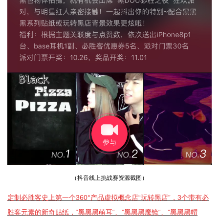
（抖音线上挑战赛资源截图）
定制必胜客史上第一个
360
°产品虚拟概念店“玩转黑店”，
3
个带有必
胜客元素的新奇贴纸，“黑黑黑萌耳“、”黑黑黑魔镜“、”黑黑黑帽