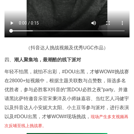
（抖音达人挑战视频及优秀UGC作品）
四、
潮人聚集地，最潮酷的线下派对
年轻不怕黑，就怕不出彩，#DOU出黑，才够WOW#挑战赛
在28000+短视频中，根据主题关联数与点赞数，筛选多名
优胜者，参与必胜客X抖音的“黑DOU必胜之夜”party。并邀
请黑比萨特邀音乐官宋秉洋及小师妹嘉容、当红艺人冯健宇
以及抖音达人小安妮大太阳、小土豆等参与派对，进行表演
以及#DOU出黑，才够WOW#现场挑战，
现场产生多支视频再
次反哺至线上挑战赛。