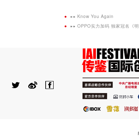
««
Know You Again
»»
OPPO实力加码 独家冠名《