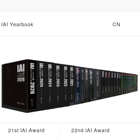
IAI Yearbook
CN
21st IAI Award
22nd IAI Award