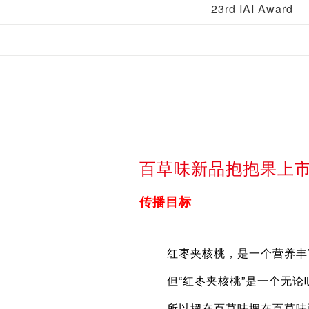
23rd IAI Award
百草味新品抱抱果上
传播目标
红枣夹核桃，是一个营养丰富又
但“红枣夹核桃”是一个无论听
所以摆在百草味摆在百草味面