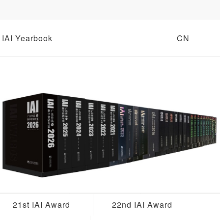
IAI Yearbook
CN
21st IAI Award
22nd IAI Award