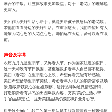
凑合的午饭。让整体故事更加聚焦，对于「老花」的理解也
更深入。
美团作为美好生活小帮手，就是要帮孩子做爸妈的老花镜，
带他们看看身边的美好生活。在重阳这天，我们希望所有人
能够为花心思的人花点心思。哪怕远在天边，爱可以近在眼
前。
声音及字幕
农历九月九是重阳节，又称老人节。作为国家法定的假日，
这一天却没有节日氛围，甚至连很多老年人自己都不记得。
美团《老花》在重阳暖心上映，希望你看完能有所感触。
美团希望借助重阳节契机，考虑老年人相关的消费需求及场
景,选取新颖戳心的热点洞察，进行品牌沟通做情感营销，
打造消费者有共鸣的出圈爆款内容，夯实“美好生活小帮
手”的品牌定 位，提升美团品牌好感度和多业务心智。
对于这个brief，我们的第一想法是不能刻意营造一种苦情与